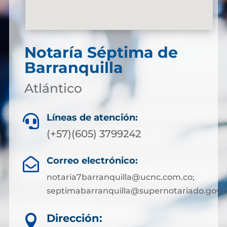
Notaría Séptima de
Barranquilla
Atlántico
Líneas de atención:

(+57)(605) 3799242
Correo electrónico:

notaria7barranquilla@ucnc.com.co;
septimabarranquilla@supernotariado.gov.
Dirección:
