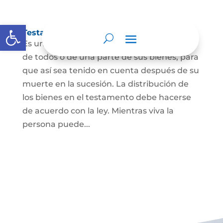
Abrir barra de herramientas
Testamento
Es un acto por el cual una persona dispone
de todos o de una parte de sus bienes, para
que así sea tenido en cuenta después de su
muerte en la sucesión. La distribución de
los bienes en el testamento debe hacerse
de acuerdo con la ley. Mientras viva la
persona puede...