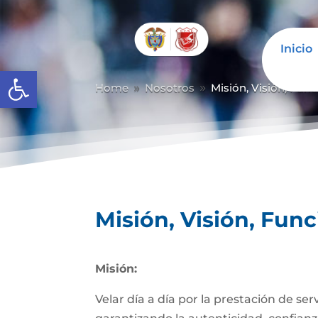
Inicio
Abrir barra de herramientas
Home
Nosotros
Misión, Visión, Fun
9
9
Misión, Visión, Fun
Misión:
Velar día a día por la prestación de se