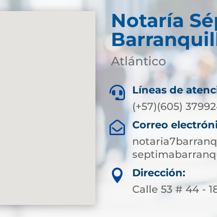
Notaría S
Barranquil
Atlántico
Líneas de atenc

(+57)(605) 3799
Correo electrón

notaria7barranq
septimabarranqu
Dirección:

Calle 53 # 44 - 1