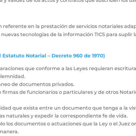
 y validez de los actos y contratos que suscriben los usua
 referente en la prestación de servicios notariales ad
 nuevas tecnologías de la información TICS para supli
l Estatuto Notarial – Decreto 960 de 1970)
laraciones que conforme a las Leyes requieran escritura 
solemnidad.
táneo de documentos privados.
 firmas de funcionarios o particulares y de otros Notar
idad que exista entre un documento que tenga a la vista
as naturales y expedir la correspondiente fe de vida.
olo los documentos o actuaciones que la Ley o el Juez o
 manera.