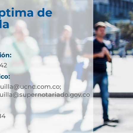
éptima de
la
ión:
242
ico:
uilla@ucnc.com.co;
illa@supernotariado.gov.co
84