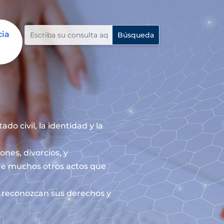
cia
do civil, la identidad y la
ones, divorcios, y
re muchos otros actos que
le reconozcan sus derechos y