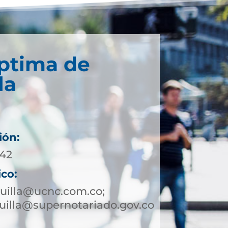
éptima de
la
ión:
242
ico:
uilla@ucnc.com.co;
illa@supernotariado.gov.co