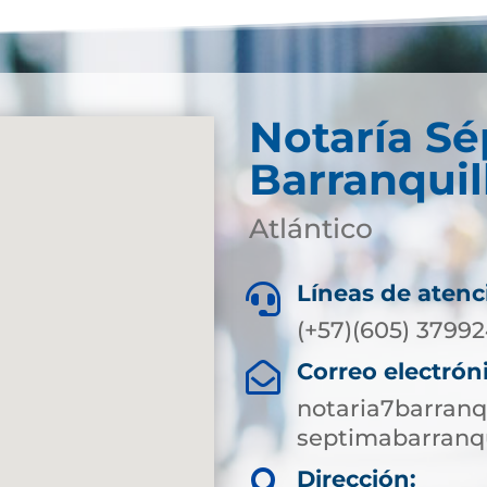
Notaría S
Barranquil
Atlántico
Líneas de atenc

(+57)(605) 3799
Correo electrón

notaria7barranq
septimabarranqu
Dirección:
