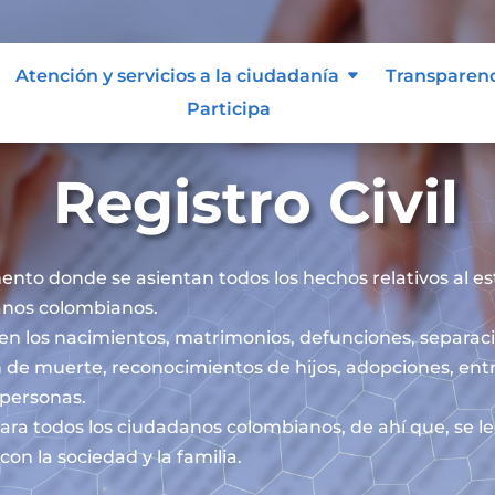
Atención y servicios a la ciudadanía
Transparen
Participa
Registro Civil
mento donde se asientan todos los hechos relativos al esta
danos colombianos.
iben los nacimientos, matrimonios, defunciones, separaci
 de muerte, reconocimientos de hijos, adopciones, ent
s personas.
l para todos los ciudadanos colombianos, de ahí que, se 
on la sociedad y la familia.