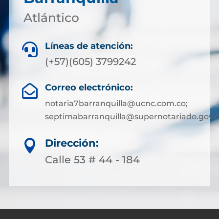
Atlántico
Líneas de atención:

(+57)(605) 3799242
Correo electrónico:

notaria7barranquilla@ucnc.com.co;
septimabarranquilla@supernotariado.gov.
Dirección:

Calle 53 # 44 - 184