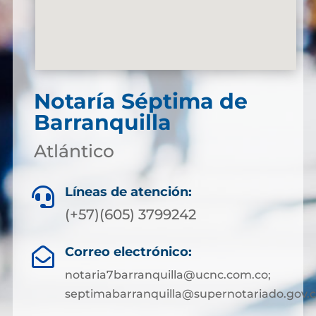
Notaría Séptima de
Barranquilla
Atlántico
Líneas de atención:

(+57)(605) 3799242
Correo electrónico:

notaria7barranquilla@ucnc.com.co;
septimabarranquilla@supernotariado.gov.