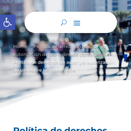
Abrir barra de herramientas
Home
Política de derechos de autor y/
o
9
autorización de uso sobre los contenidos
9
Política de derechos de autor y/o autorización
de uso sobre los contenidos
Política de derechos