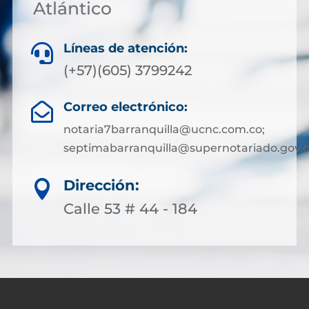
Atlántico
Líneas de atención:

(+57)(605) 3799242
Correo electrónico:

notaria7barranquilla@ucnc.com.co;
septimabarranquilla@supernotariado.gov.
Dirección:

Calle 53 # 44 - 184