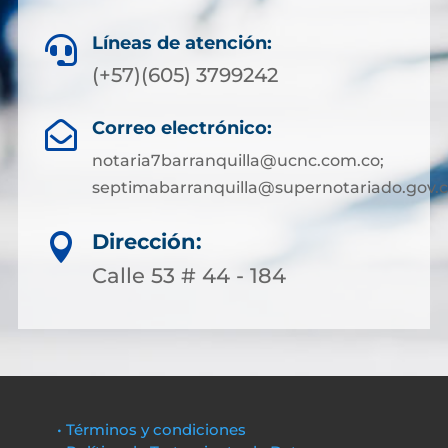
Líneas de atención:

(+57)(605) 3799242
Correo electrónico:

notaria7barranquilla@ucnc.com.co;
septimabarranquilla@supernotariado.gov.
Dirección:

Calle 53 # 44 - 184
• Términos y condiciones