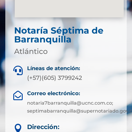
Notaría Séptima de
Barranquilla
Atlántico
Líneas de atención:

(+57)(605) 3799242
Correo electrónico:

notaria7barranquilla@ucnc.com.co;
septimabarranquilla@supernotariado.gov.
Dirección:
