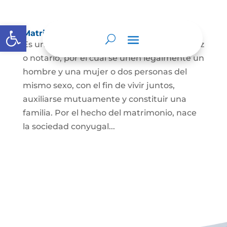
Abrir barra de herramientas
Matrimonio Civil
Es un contrato solemne celebrado ante juez
o notario, por el cual se unen legalmente un
hombre y una mujer o dos personas del
mismo sexo, con el fin de vivir juntos,
auxiliarse mutuamente y constituir una
familia. Por el hecho del matrimonio, nace
la sociedad conyugal...