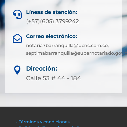
Líneas de atención:

(+57)(605) 3799242
Correo electrónico:

notaria7barranquilla@ucnc.com.co;
septimabarranquilla@supernotariado.gov.
Dirección:

Calle 53 # 44 - 184
• Términos y condiciones