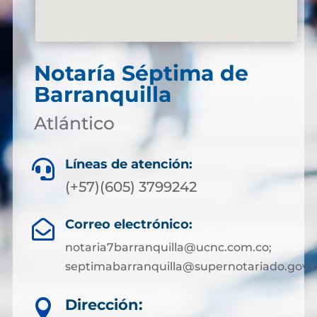
Notaría Séptima de
Barranquilla
Atlántico
Líneas de atención:

(+57)(605) 3799242
Correo electrónico:

notaria7barranquilla@ucnc.com.co;
septimabarranquilla@supernotariado.gov.
Dirección:
