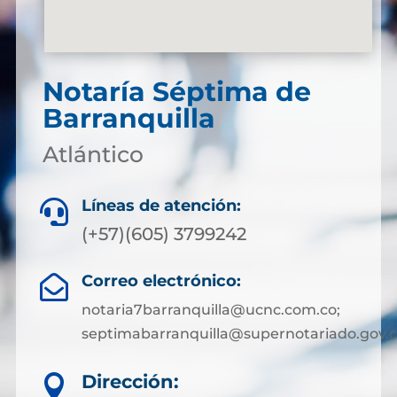
Notaría Séptima de
Barranquilla
Atlántico
Líneas de atención:

(+57)(605) 3799242
Correo electrónico:

notaria7barranquilla@ucnc.com.co;
septimabarranquilla@supernotariado.gov.
Dirección:
