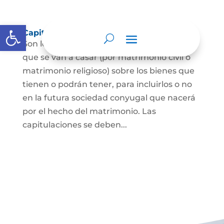
Abrir barra de herramientas
Capitulaciones Matrimoniales
Son los acuerdos que hacen las personas
que se van a casar (por matrimonio civil o
matrimonio religioso) sobre los bienes que
tienen o podrán tener, para incluirlos o no
en la futura sociedad conyugal que nacerá
por el hecho del matrimonio. Las
capitulaciones se deben...