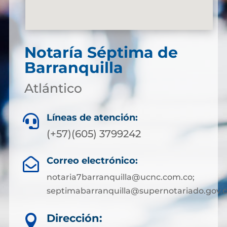
Notaría Séptima de
Barranquilla
Atlántico
Líneas de atención:

(+57)(605) 3799242
Correo electrónico:

notaria7barranquilla@ucnc.com.co;
septimabarranquilla@supernotariado.gov.
Dirección:
