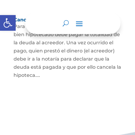
Abrir barra de herramientas
Cancelación de Hipoteca
Para cancelar una hipoteca, el dueño del
bien hipotecado debe pagar la totalidad de
la deuda al acreedor. Una vez ocurrido el
pago, quien prestó el dinero (el acreedor)
debe ir a la notaría para declarar que la
deuda está pagada y que por ello cancela la
hipoteca....