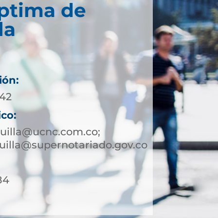
éptima de
la
ión:
242
ico:
uilla@ucnc.com.co;
illa@supernotariado.gov.co
84