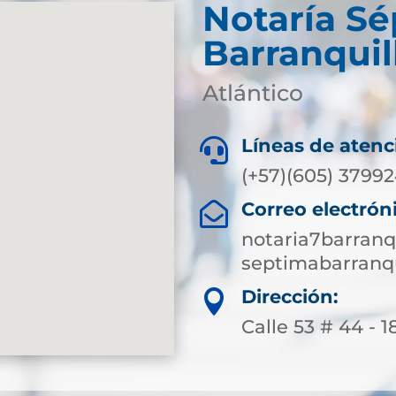
Notaría S
Barranquil
Atlántico
Líneas de atenc

(+57)(605) 3799
Correo electrón

notaria7barranq
septimabarranqu
Dirección:

Calle 53 # 44 - 1