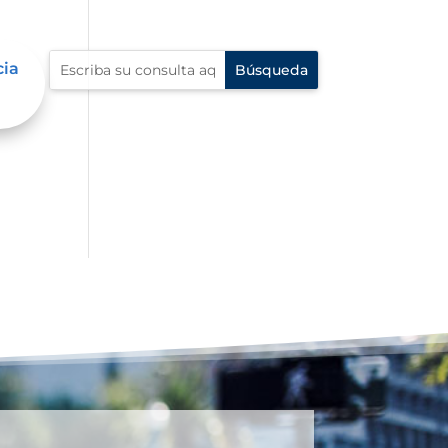
cia
 en