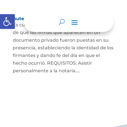
Abrir barra de herramientas
Autenticaciones
Es cuando el notario da testimonio escrito
de que las firmas que aparecen en un
documento privado fueron puestas en su
presencia, estableciendo la identidad de los
firmantes y dando fe del día en que el
hecho ocurrió. REQUISITOS: Asistir
personalmente a la notaría....