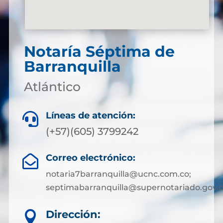
Notaría Séptima de
Barranquilla
Atlántico
Líneas de atención:

(+57)(605) 3799242
Correo electrónico:

notaria7barranquilla@ucnc.com.co;
septimabarranquilla@supernotariado.gov.
Dirección:
