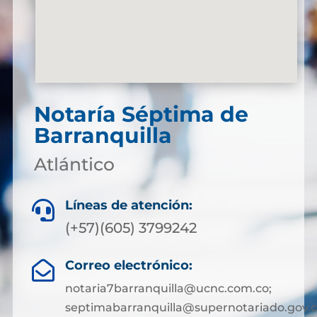
Notaría Séptima de
Barranquilla
Atlántico
Líneas de atención:

(+57)(605) 3799242
Correo electrónico:

notaria7barranquilla@ucnc.com.co;
septimabarranquilla@supernotariado.gov.