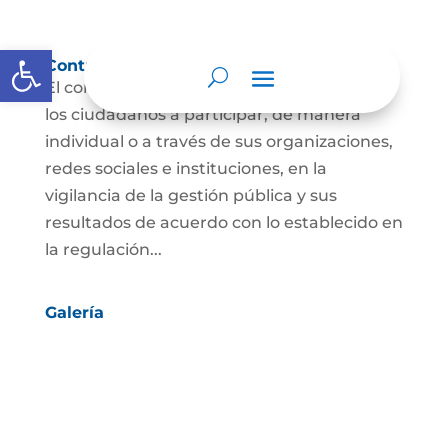
Abrir barra de herramientas
Control social
El control social es el derecho y el deber de
los ciudadanos a participar, de manera
individual o a través de sus organizaciones,
redes sociales e instituciones, en la
vigilancia de la gestión pública y sus
resultados de acuerdo con lo establecido en
la regulación...
Galería