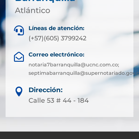
Atlántico
Líneas de atención:

(+57)(605) 3799242
Correo electrónico:

notaria7barranquilla@ucnc.com.co;
septimabarranquilla@supernotariado.gov.
Dirección:

Calle 53 # 44 - 184