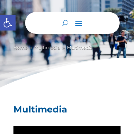
Abrir barra de herramientas
Home
Multimedia
Multimedia
9
9
Multimedia