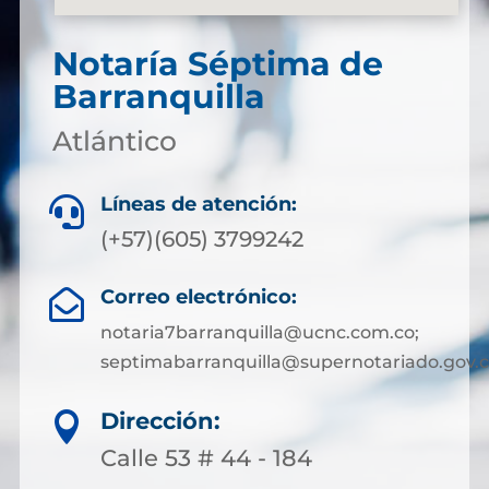
Notaría Séptima de
Barranquilla
Atlántico
Líneas de atención:

(+57)(605) 3799242
Correo electrónico:

notaria7barranquilla@ucnc.com.co;
septimabarranquilla@supernotariado.gov.
Dirección:

Calle 53 # 44 - 184