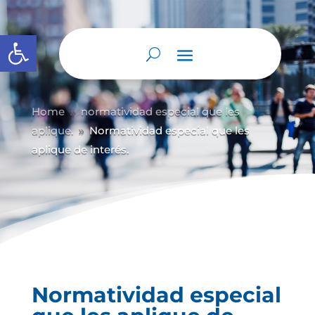
Abrir barra de herramientas
Home
normatividad especial que les
9
aplique.
Normatividad especial que les
9
aplique de interés.
Normatividad especial