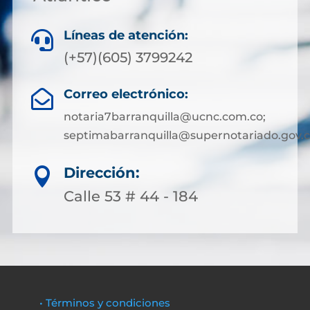
Líneas de atención:

(+57)(605) 3799242
Correo electrónico:

notaria7barranquilla@ucnc.com.co;
septimabarranquilla@supernotariado.gov.
Dirección:

Calle 53 # 44 - 184
• Términos y condiciones