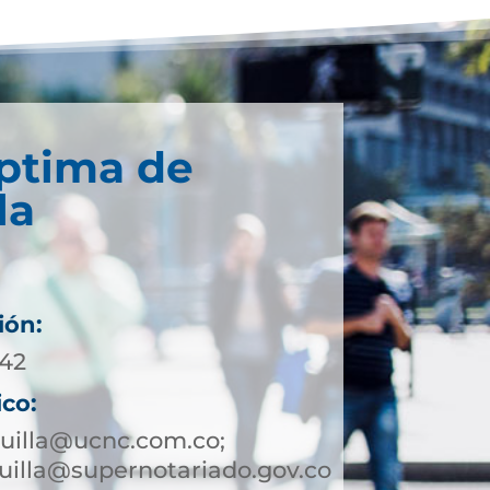
éptima de
la
ión:
242
ico:
uilla@ucnc.com.co;
illa@supernotariado.gov.co