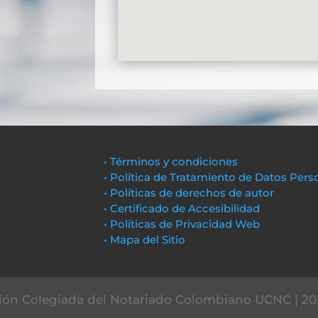
• Términos y condiciones
• Política de Tratamiento de Datos Pers
• Políticas de derechos de autor
• Certificado de Accesibilidad
• Políticas de Privacidad Web
• Mapa del Sitio
ón Colegiada del Notariado Colombiano UCNC | 20