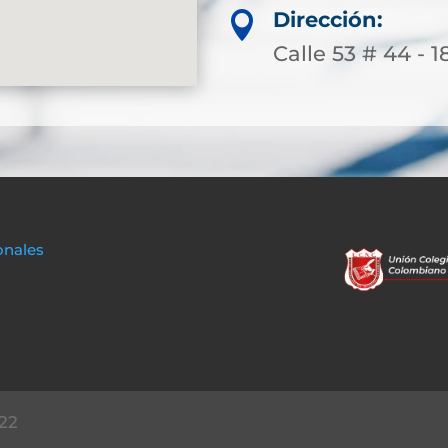
Dirección:

Calle 53 # 44 - 1
onales
22