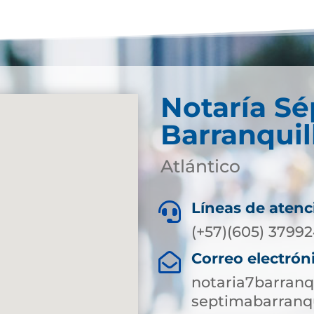
Notaría S
Barranquil
Atlántico
Líneas de atenc

(+57)(605) 3799
Correo electrón

notaria7barranq
septimabarranqu