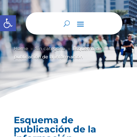
Abrir barra de herramientas
Home
Sin categoría
Esquema de
9
9
publicación de la información
Esquema de
publicación de la