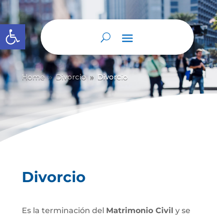
Abrir barra de herramientas
Home
Divorcio
Divorcio
9
9
Divorcio
Es la terminación del
Matrimonio Civil
y se