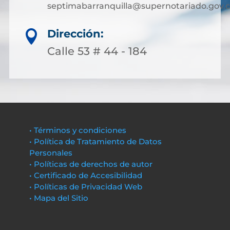
septimabarranquilla@supernotariado.gov.
Dirección:

Calle 53 # 44 - 184
• Términos y condiciones
• Política de Tratamiento de Datos
Personales
• Políticas de derechos de autor
• Certificado de Accesibilidad
• Políticas de Privacidad Web
• Mapa del Sitio