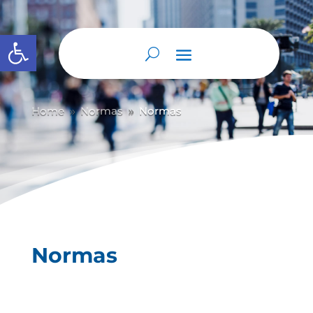
Abrir barra de herramientas
Home
Normas
Normas
9
9
Normas